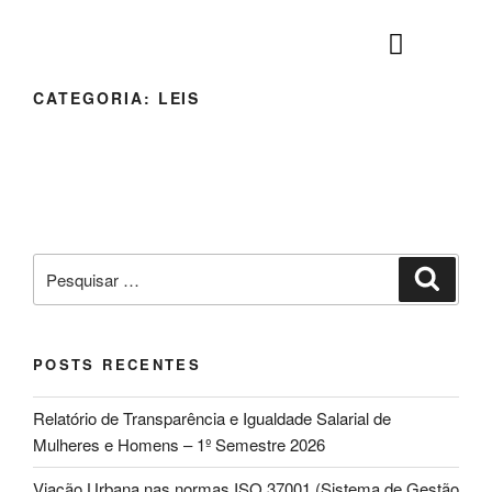
CATEGORIA:
LEIS
Canal de Compliance
Responsabilidade Social
Prêmios e Certificados
Central do Operador
Central do Fornecedor
POSTS RECENTES
Relatório de Transparência e Igualdade Salarial de
Mulheres e Homens – 1º Semestre 2026
Viação Urbana nas normas ISO 37001 (Sistema de Gestão